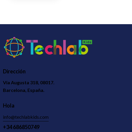
Dirección
Vía Augusta 318, 08017.
Barcelona, España.
Hola
info@techlabkids.com
+34 686850749