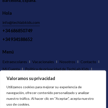
Barcelona, España.
Hola
info@techlabkids.com
+34 686850749
+34 934188652
Menú
Extraescolares
Vacacionales
Nosotros
Contacto
Mi Cuenta
Política de privacidad de TechLab Kids
Política cancelaciones y devoluciones
Valoramos su privacidad
Utilizamos cookies para mejorar su experiencia de
Redes
navegación, ofrecer contenido personalizado y analizar
nuestro tráfico. Al hacer clic en "Aceptar", acepta nuestro
uso de cookies.